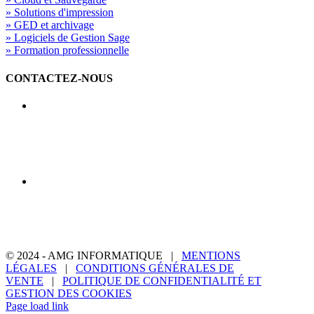
» Solutions d'impression
» GED et archivage
» Logiciels de Gestion Sage
» Formation professionnelle
CONTACTEZ-NOUS
AMG INFORMATIQUE 21
7 avenue de la Découverte 21000 Dijon
Service commercial : 03 80 74 24 44
Service technique : 03 80 74 24 44
Lundi – Jeudi : 8h – 12h / 14h – 18h
Vendredi : 8h – 12h / 14h – 17h
AMG INFORMATIQUE 71
146 rue Edith Cavell 71200 Le Creusot
Service commercial : 03 85 55 49 75
Service technique : 03 85 55 49 75
Lundi – Vendredi : 9h – 12h / 14h – 18h
© 2024 - AMG INFORMATIQUE |
MENTIONS
LÉGALES
|
CONDITIONS GÉNÉRALES DE
VENTE
|
POLITIQUE DE CONFIDENTIALITÉ ET
GESTION DES COOKIES
Page load link