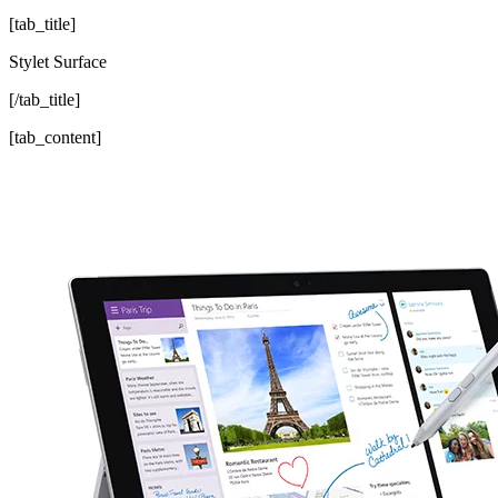
[tab_title]
Stylet Surface
[/tab_title]
[tab_content]