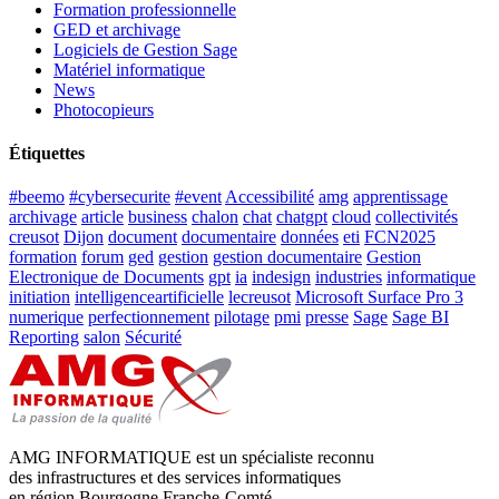
Formation professionnelle
GED et archivage
Logiciels de Gestion Sage
Matériel informatique
News
Photocopieurs
Étiquettes
#beemo
#cybersecurite
#event
Accessibilité
amg
apprentissage
archivage
article
business
chalon
chat
chatgpt
cloud
collectivités
creusot
Dijon
document
documentaire
données
eti
FCN2025
formation
forum
ged
gestion
gestion documentaire
Gestion
Electronique de Documents
gpt
ia
indesign
industries
informatique
initiation
intelligenceartificielle
lecreusot
Microsoft Surface Pro 3
numerique
perfectionnement
pilotage
pmi
presse
Sage
Sage BI
Reporting
salon
Sécurité
AMG INFORMATIQUE est un spécialiste reconnu
des infrastructures et des services informatiques
en région Bourgogne Franche-Comté.