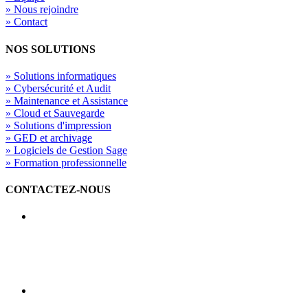
» Nous rejoindre
» Contact
NOS SOLUTIONS
» Solutions informatiques
» Cybersécurité et Audit
» Maintenance et Assistance
» Cloud et Sauvegarde
» Solutions d'impression
» GED et archivage
» Logiciels de Gestion Sage
» Formation professionnelle
CONTACTEZ-NOUS
AMG INFORMATIQUE 21
7 avenue de la Découverte 21000 Dijon
Service commercial : 03 80 74 24 44
Service technique : 03 80 74 24 44
Lundi – Jeudi : 8h – 12h / 14h – 18h
Vendredi : 8h – 12h / 14h – 17h
AMG INFORMATIQUE 71
146 rue Edith Cavell 71200 Le Creusot