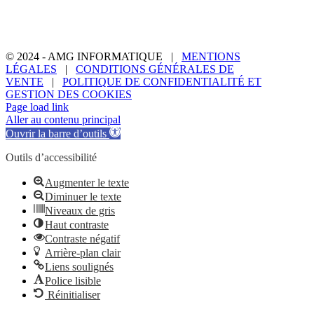
Service commercial : 03 85 55 49 75
Service technique : 03 85 55 49 75
Lundi – Vendredi : 9h – 12h / 14h – 18h
© 2024 - AMG INFORMATIQUE |
MENTIONS
LÉGALES
|
CONDITIONS GÉNÉRALES DE
VENTE
|
POLITIQUE DE CONFIDENTIALITÉ ET
GESTION DES COOKIES
Page load link
Aller au contenu principal
Ouvrir la barre d’outils
Outils d’accessibilité
Augmenter le texte
Diminuer le texte
Niveaux de gris
Haut contraste
Contraste négatif
Arrière-plan clair
Liens soulignés
Police lisible
Réinitialiser